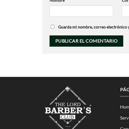
Nombre
*
Cor
Guarda mi nombre, correo electrónico y
PÁ
Ho
Serv
Con