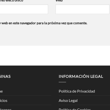
reo electrónico
*
Web
 web en este navegador para la próxima vez que comente.
GINAS
INFORMACIÓN LEGAL
me
Política de Privacidad
icios
Aviso Legal
ócenos
Política de Cookies